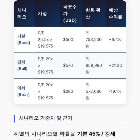
목표주
시나
한화 환
예상
가정
가
리오
산
수익률
(USD)
P/E
약
기본
25.5x ×
$500
753,500
+6.4%
(Base)
$19.575
원
P/E 29x
약
강세
×
$570
858,990
+21.3%
(Bull)
$19.575
원
P/E 20x
약
약세
×
$380
572,660
-19.1%
(Bear)
$19.575
원
시나리오 가중치 및 근거
허벨의 시나리오별 확률을
기본 45% / 강세