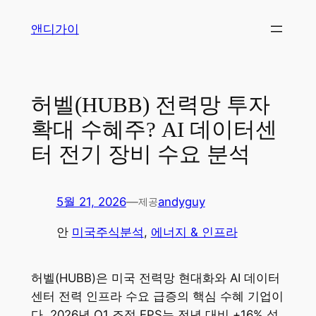
콘
앤디가이
텐
츠
로
바
허벨(HUBB) 전력망 투자
로
확대 수혜주? AI 데이터센
가
기
터 전기 장비 수요 분석
5월 21, 2026
—
andyguy
제공
안
미국주식분석
, 
에너지 & 인프라
허벨(HUBB)은 미국 전력망 현대화와 AI 데이터
센터 전력 인프라 수요 급증의 핵심 수혜 기업이
다. 2026년 Q1 조정 EPS는 전년 대비 +16% 성