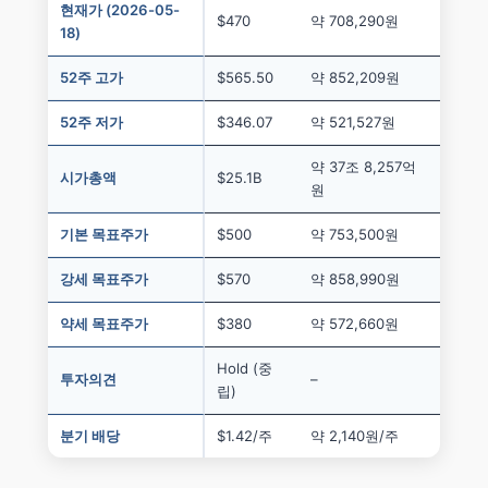
현재가 (2026-05-
$470
약 708,290원
18)
52주 고가
$565.50
약 852,209원
52주 저가
$346.07
약 521,527원
약 37조 8,257억
시가총액
$25.1B
원
기본 목표주가
$500
약 753,500원
강세 목표주가
$570
약 858,990원
약세 목표주가
$380
약 572,660원
Hold (중
투자의견
–
립)
분기 배당
$1.42/주
약 2,140원/주