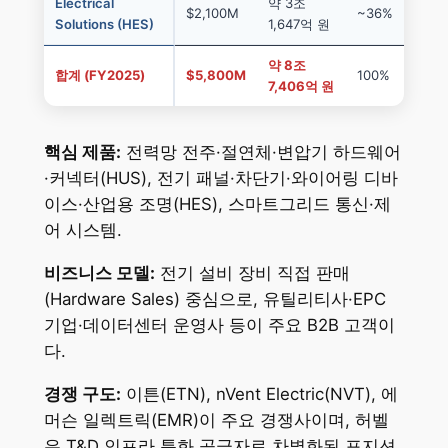
Electrical
약 3조
$2,100M
~36%
Solutions (HES)
1,647억 원
약 8조
합계 (FY2025)
$5,800M
100%
7,406억 원
핵심 제품:
전력망 전주·절연체·변압기 하드웨어
·커넥터(HUS), 전기 패널·차단기·와이어링 디바
이스·산업용 조명(HES), 스마트그리드 통신·제
어 시스템.
비즈니스 모델:
전기 설비 장비 직접 판매
(Hardware Sales) 중심으로, 유틸리티사·EPC
기업·데이터센터 운영사 등이 주요 B2B 고객이
다.
경쟁 구도:
이튼(ETN), nVent Electric(NVT), 에
머슨 일렉트릭(EMR)이 주요 경쟁사이며, 허벨
은 T&D 인프라 특화 공급자로 차별화된 포지션