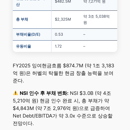
$482.5M
약 7,271억 원
산
약 3조 5,038억
총 부채
$2,325M
원
부채비율(D/E)
0.53
–
유동비율
1.72
–
FY2025 잉여현금흐름 $874.7M (약 1조 3,183
억 원)은 허벨의 탁월한 현금 창출 능력을 보여
준다.
NSI 인수 후 부채 변화:
NSI $3.0B (약 4조
5,210억 원) 현금 인수 완료 시, 총 부채가 약
$4,843M (약 7조 2,976억 원)으로 급증하여
Net Debt/EBITDA가 약 3.0x 수준으로 상승할
전망이다.