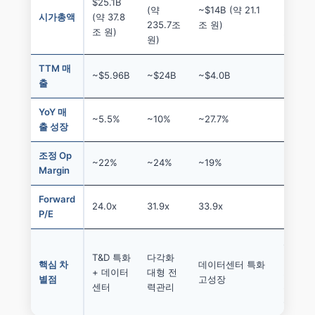
$25.1B
~$65B
(약
~$14B (약 21.1
시가총액
(약 37.8
(약 97.
235.7조
조 원)
조 원)
조 원)
원)
TTM 매
~$5.96B
~$24B
~$4.0B
~$17B
출
YoY 매
~5.5%
~10%
~27.7%
~5%
출 성장
조정 Op
~22%
~24%
~19%
~26%
Margin
Forward
24.0x
31.9x
33.9x
~25x
P/E
자동화
T&D 특화
다각화
+소프
핵심 차
데이터센터 특화
+ 데이터
대형 전
트웨어
별점
고성장
센터
력관리
전환 중
심