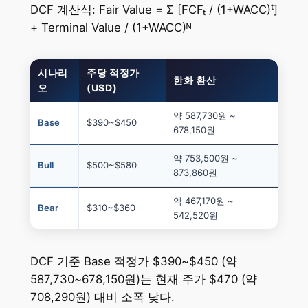
DCF 계산식: Fair Value = Σ [FCFₜ / (1+WACC)ᵗ]
+ Terminal Value / (1+WACC)ᴺ
시나리
주당 적정가
한화 환산
오
(USD)
약 587,730원 ~
Base
$390~$450
678,150원
약 753,500원 ~
Bull
$500~$580
873,860원
약 467,170원 ~
Bear
$310~$360
542,520원
DCF 기준 Base 적정가 $390~$450 (약
587,730~678,150원)는 현재 주가 $470 (약
708,290원) 대비 소폭 낮다.