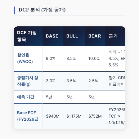
DCF 분석 (가정 공개)
DCF 가정
BASE
BULL
BEAR
근거
항목
베타 ~1.0, Rf
할인율
9.0%
8.5%
10.0%
4.5%, ERP
(WACC)
5.5%
종말가치 성
장기 GDP +
3.0%
3.5%
2.5%
장률(g)
인플레이션
예측 기간
5년
5년
5년
FY2026E
Base FCF
$940M
$1,175M
$752M
FCF ×
(FY2026E)
1.0/1.25/0.80