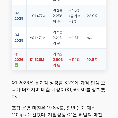
약 2조
+4.0%
Q3
~$1,477M
2,258
(유기적
23.9%
2025
억 원
+3%)
약 2조
Q4
~$1,474M
2,213
+4.3%
n/a
2025
억 원
Q1
약 2조
2026
$1,520M
2,906
+11.1%
19.8%
억 원
Q1 2026은 유기적 성장률 8.2%에 가격 인상 효
과가 더해지며 매출 예상치($1,500M)를 상회했
다.
조정 운영 마진은 19.8%로, 전년 동기 대비
110bps 개선됐다. 계절성상 Q1은 허벨의 마진