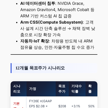
AI 데이터센터 침투
: NVIDIA Grace,
Amazon Graviton4, Microsoft Cobalt 등
ARM 기반 커스텀 AI 칩 급증
Arm CSS(Compute Subsystem)
: 고객
사 설계 시간 단축 솔루션 → 채택 장벽 낮
춤으로 시장 확장 가속
자동차·IoT 확장
: 차량용 반도체 내 ARM
점유율 상승, 안전·자율주행 칩 수요 증가
12개월 목표주가 시나리오
시나
목표
기대수
확
가정
리오
주가
익률
률
FY26E 비GAAP
기본
EPS $2.08 ×
$208
+3.1%
50%