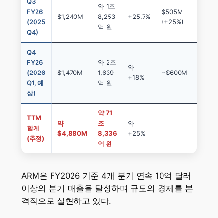
Q3
약 1조
FY26
$505M
$73
$1,240M
8,253
+25.7%
(2025
(+25%)
(+2
억 원
Q4)
Q4
FY26
약 2조
약
(2026
$1,470M
1,639
~$600M
~$8
+18%
Q1, 예
억 원
상)
약 71
TTM
약
조
약
합계
$4,880M
8,336
+25%
(추정)
억 원
ARM은 FY2026 기준 4개 분기 연속 10억 달러
이상의 분기 매출을 달성하며 규모의 경제를 본
격적으로 실현하고 있다.