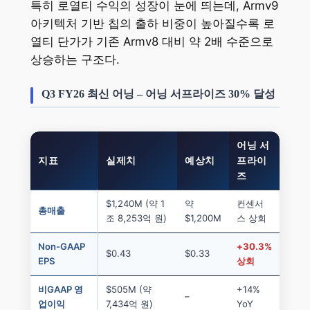
특히 로열티 수익의 성장이 눈에 띄는데, Armv9
아키텍처 기반 칩의 출하 비중이 높아질수록 로
열티 단가가 기존 Armv8 대비 약 2배 수준으로
상승하는 구조다.
Q3 FY26 최신 어닝 – 어닝 서프라이즈 30% 달성
어닝 서
지표
실제치
예상치
프라이
즈
$1,240M (약 1
약
컨센서
총매출
조 8,253억 원)
$1,200M
스 상회
Non-GAAP
+30.3%
$0.43
$0.33
EPS
상회
비GAAP 영
$505M (약
+14%
–
업이익
7,434억 원)
YoY