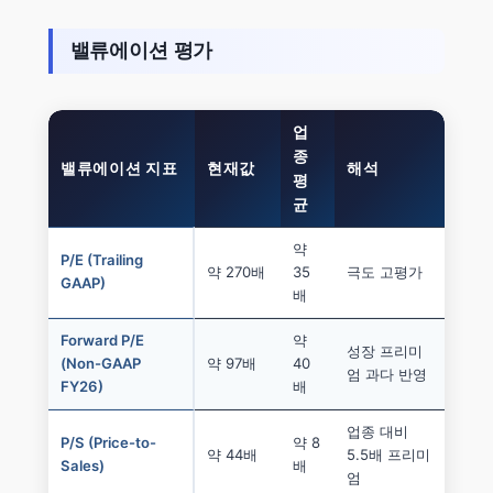
밸류에이션 평가
업
종
밸류에이션 지표
현재값
해석
평
균
약
P/E (Trailing
약 270배
35
극도 고평가
GAAP)
배
Forward P/E
약
성장 프리미
(Non-GAAP
약 97배
40
엄 과다 반영
FY26)
배
업종 대비
P/S (Price-to-
약 8
약 44배
5.5배 프리미
Sales)
배
엄