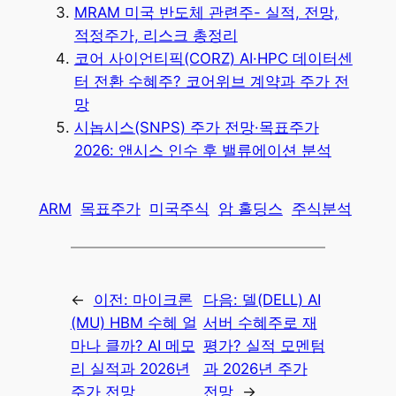
MRAM 미국 반도체 관련주- 실적, 전망,
적정주가, 리스크 총정리
코어 사이언티픽(CORZ) AI·HPC 데이터센
터 전환 수혜주? 코어위브 계약과 주가 전
망
시놉시스(SNPS) 주가 전망·목표주가
2026: 앤시스 인수 후 밸류에이션 분석
ARM
목표주가
미국주식
암 홀딩스
주식분석
←
이전:
마이크론
다음:
델(DELL) AI
(MU) HBM 수혜 얼
서버 수혜주로 재
마나 클까? AI 메모
평가? 실적 모멘텀
리 실적과 2026년
과 2026년 주가
주가 전망
전망
→