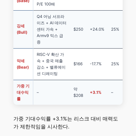
(Base)
P/E 100배
Q4 어닝 서프라
이즈 + AI 데이터
강세
센터 가속 +
$250
+24.0%
25%
(Bull)
Armv9 믹스 급
증
RISC-V 확산 가
약세
속 + 중국 매출
$166
-17.7%
25%
(Bear)
감소 + 밸류에이
션 디레이팅
가중 기
약
대수익
–
+3.1%
–
$208
률
가중 기대수익률 +3.1%는 리스크 대비 매력도
가 제한적임을 시사한다.