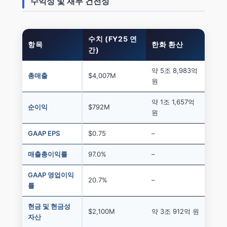
수익성 및 재무 건전성
수치 (FY25 연
항목
한화 환산
간)
약 5조 8,983억
총매출
$4,007M
원
약 1조 1,657억
순이익
$792M
원
GAAP EPS
$0.75
–
매출총이익률
97.0%
–
GAAP 영업이익
20.7%
–
률
현금 및 현금성
$2,100M
약 3조 912억 원
자산