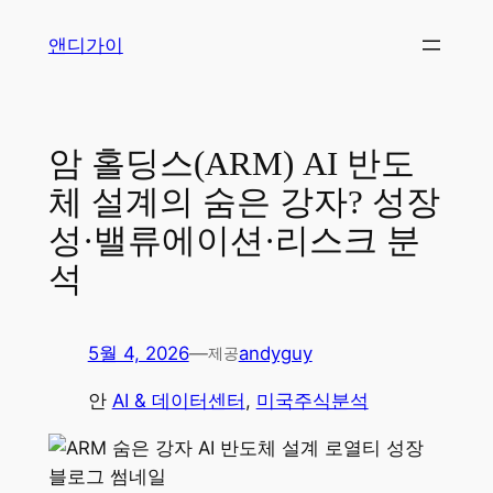
콘
앤디가이
텐
츠
로
바
암 홀딩스(ARM) AI 반도
로
체 설계의 숨은 강자? 성장
가
기
성·밸류에이션·리스크 분
석
5월 4, 2026
—
andyguy
제공
안
AI & 데이터센터
, 
미국주식분석