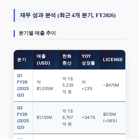
재무 성과 분석 (최근 4개 분기, FY2026)
분기별 매출 추이
매출
한화
YOY
분기
LICENSE
RO
(USD)
환산
성장률
Q1
약 1조
FY26
약
약
5,235
~$470M
~$5
(2025
$1,035M
+23%
억 원
Q2)
Q2
약 1조
FY26
$515M
$62
$1,135M
6,707
+34.1%
(2025
(+56%)
(+2
억 원
Q3)