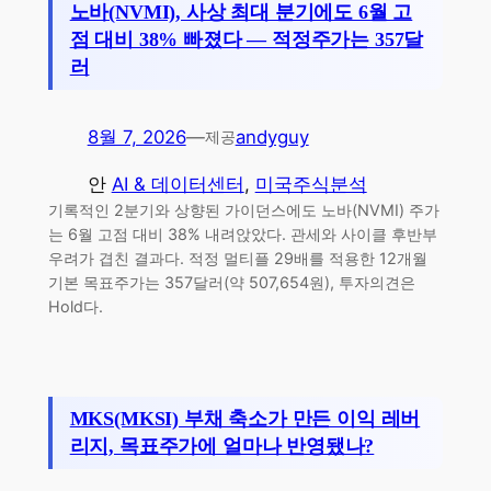
노바(NVMI), 사상 최대 분기에도 6월 고
점 대비 38% 빠졌다 — 적정주가는 357달
러
8월 7, 2026
—
andyguy
제공
안
AI & 데이터센터
, 
미국주식분석
기록적인 2분기와 상향된 가이던스에도 노바(NVMI) 주가
는 6월 고점 대비 38% 내려앉았다. 관세와 사이클 후반부
우려가 겹친 결과다. 적정 멀티플 29배를 적용한 12개월
기본 목표주가는 357달러(약 507,654원), 투자의견은
Hold다.
MKS(MKSI) 부채 축소가 만든 이익 레버
리지, 목표주가에 얼마나 반영됐나?