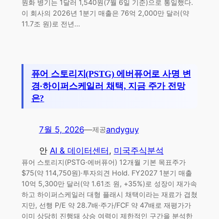
원화 병기는 1달러 1,540원(7월 6일 기준)으로 통일했다.
이 회사의 2026년 1분기 매출은 76억 2,000만 달러(약
11.7조 원)로 전년…
퓨어 스토리지(PSTG) 에버퓨어로 사명 변
경·하이퍼스케일러 채택, 지금 주가 전망
은?
7월 5, 2026
—
andyguy
제공
안
AI & 데이터센터
, 
미국주식분석
퓨어 스토리지(PSTG·에버퓨어) 12개월 기본 목표주가
$75(약 114,750원)·투자의견 Hold. FY2027 1분기 매출
10억 5,300만 달러(약 1.61조 원, +35%)로 성장이 재가속
하고 하이퍼스케일러 대형 플래시 채택이라는 재료가 겹쳤
지만, 선행 P/E 약 28.7배·주가/FCF 약 47배로 재평가가
이미 상당히 진행돼 상승 여력이 제한적인 구간을 분석한