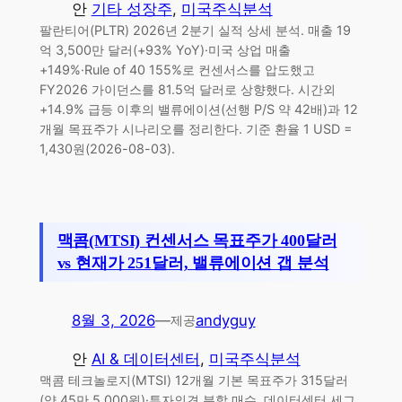
안
기타 성장주
, 
미국주식분석
팔란티어(PLTR) 2026년 2분기 실적 상세 분석. 매출 19
억 3,500만 달러(+93% YoY)·미국 상업 매출
+149%·Rule of 40 155%로 컨센서스를 압도했고
FY2026 가이던스를 81.5억 달러로 상향했다. 시간외
+14.9% 급등 이후의 밸류에이션(선행 P/S 약 42배)과 12
개월 목표주가 시나리오를 정리한다. 기준 환율 1 USD =
1,430원(2026-08-03).
맥콤(MTSI) 컨센서스 목표주가 400달러
vs 현재가 251달러, 밸류에이션 갭 분석
8월 3, 2026
—
andyguy
제공
안
AI & 데이터센터
, 
미국주식분석
맥콤 테크놀로지(MTSI) 12개월 기본 목표주가 315달러
(약 45만 5,000원)·투자의견 분할 매수. 데이터센터 세그