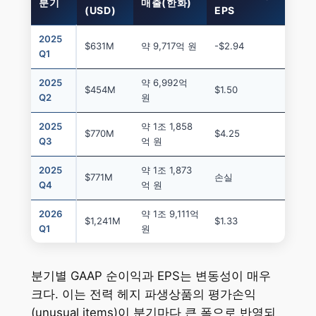
분기
매출(한화)
(USD)
EPS
2025
$631M
약 9,717억 원
-$2.94
Q1
2025
약 6,992억
$454M
$1.50
Q2
원
2025
약 1조 1,858
$770M
$4.25
Q3
억 원
2025
약 1조 1,873
$771M
손실
Q4
억 원
2026
약 1조 9,111억
$1,241M
$1.33
Q1
원
분기별 GAAP 순이익과 EPS는 변동성이 매우
크다. 이는 전력 헤지 파생상품의 평가손익
(unusual items)이 분기마다 큰 폭으로 반영되