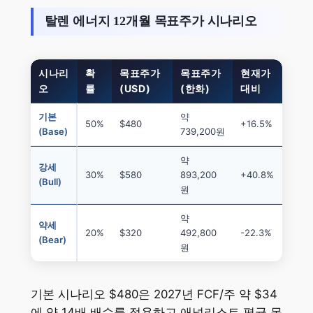
탈렌 에너지 12개월 목표주가 시나리오
시나리
확
목표주가
목표주가
현재가
오
률
(USD)
(한화)
대비
기본
약
50%
$480
+16.5%
(Base)
739,200원
약
강세
30%
$580
893,200
+40.8%
(Bull)
원
약
약세
20%
$320
492,800
-22.3%
(Bear)
원
기본 시나리오 $480은 2027년 FCF/주 약 $34
에 약 14배 배수를 적용하고 애널리스트 평균 목