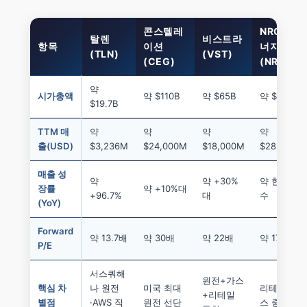
콘스텔레
NRG 에
탈렌
비스트라
항목
이션
너지
(TLN)
(VST)
(CEG)
(NRG)
약
시가총액
약 $110B
약 $65B
약 $30B
$19.7B
TTM 매
약
약
약
약
출(USD)
$3,236M
$24,000M
$18,000M
$28,000M
매출 성
약
약 +30%
약 한 자릿
장률
약 +10%대
+96.7%
대
수
(YoY)
Forward
약 13.7배
약 30배
약 22배
약 17배
P/E
서스쿼해
원전+가스
핵심 차
나 원전
미국 최대
리테일+가
+리테일
별점
·AWS 직
원전 선단
스 중심