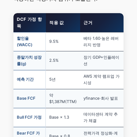
DCF 가정 항
적용 값
근거
목
할인율
베타 1.60·높은 레버
9.5%
(WACC)
리지 반영
종말가치 성장
장기 GDP+인플레이
2.5%
률(g)
션
AWS 계약 램프업 가
예측 기간
5년
시성
약
Base FCF
yfinance·회사 발표
$1,387M(TTM)
데이터센터 계약 추
Bull FCF 가정
Base × 1.3
가 체결
Bear FCF 가
전력가격 정상화·계
Base × 0.8