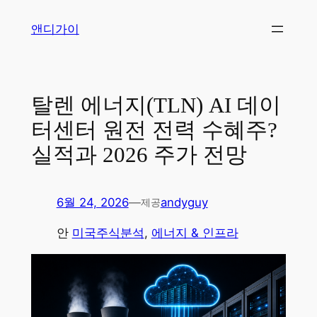
콘
앤디가이
텐
츠
로
바
탈렌 에너지(TLN) AI 데이
로
터센터 원전 전력 수혜주?
가
기
실적과 2026 주가 전망
6월 24, 2026
—
andyguy
제공
안
미국주식분석
, 
에너지 & 인프라