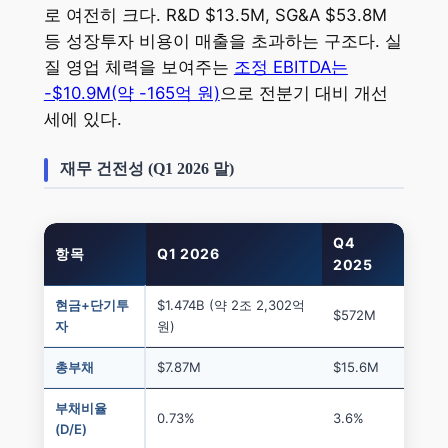
로 여전히 크다. R&D $13.5M, SG&A $53.8M
등 성장투자 비용이 매출을 초과하는 구조다. 실
질 영업 체력을 보여주는
조정 EBITDA는
-$10.9M(약 -165억 원)
으로 전분기 대비 개선
세에 있다.
재무 건전성 (Q1 2026 말)
Q4
항목
Q1 2026
2025
현금+단기투
$1.474B (약 2조 2,302억
$572M
자
원)
총부채
$7.87M
$15.6M
부채비율
0.73%
3.6%
(D/E)