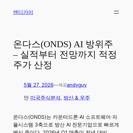
콘
앤디가이
텐
츠
로
바
온다스(ONDS) AI 방위주
로
– 실적부터 전망까지 적정
가
기
주가 산정
5월 27, 2026
—
andyguy
제공
안
미국주식분석
, 
방산 & 우주
온다스(ONDS)는 카운터드론·AI 소프트웨어·자
율시스템 3축으로 방산 AI 전문기업으로 빠르게
변신 중이다. 2026년 Q1 매출이 전년 대비