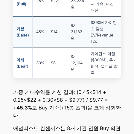
25%
$22
33,286
(Bull)
지 가속, 마진
원
개선
$390M 가이던
약
기본
스 달성,
45%
$14
21,182
(Base)
EV/Revenue
원
12x
가이던스 미달
약
약세
($300M), 추가
30%
$8
12,104
(Bear)
희석, 멀티플 압
원
축
가중 기대수익률 계산 결과: (0.45×$14 +
0.25×$22 + 0.30×$8 − $9.77) / $9.77 =
+45.3%
로 Buy 기준(+15% 초과)을 크게 상회한
다.
애널리스트 컨센서스는 8개 기관 전원 Buy 의견