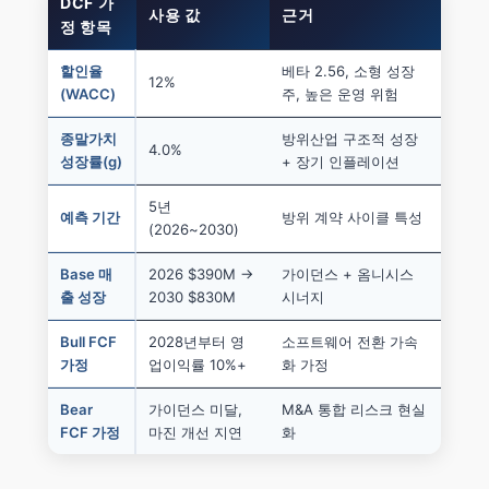
DCF 가
사용 값
근거
정 항목
할인율
베타 2.56, 소형 성장
12%
(WACC)
주, 높은 운영 위험
종말가치
방위산업 구조적 성장
4.0%
성장률(g)
+ 장기 인플레이션
5년
예측 기간
방위 계약 사이클 특성
(2026~2030)
Base 매
2026 $390M →
가이던스 + 옴니시스
출 성장
2030 $830M
시너지
Bull FCF
2028년부터 영
소프트웨어 전환 가속
가정
업이익률 10%+
화 가정
Bear
가이던스 미달,
M&A 통합 리스크 현실
FCF 가정
마진 개선 지연
화