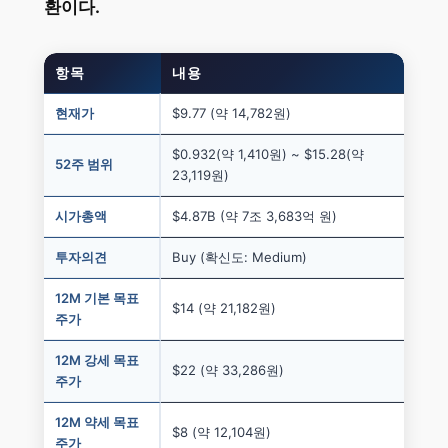
환이다.
항목
내용
현재가
$9.77 (약 14,782원)
$0.932(약 1,410원) ~ $15.28(약
52주 범위
23,119원)
시가총액
$4.87B (약 7조 3,683억 원)
투자의견
Buy (확신도: Medium)
12M 기본 목표
$14 (약 21,182원)
주가
12M 강세 목표
$22 (약 33,286원)
주가
12M 약세 목표
$8 (약 12,104원)
주가