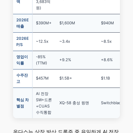
액
3,683억
원)
2026E
$390M+
$1,600M
$940M
매출
2026E
~12.5x
~3.4x
~8.5x
P/S
영업이
-85%
+9.2%
+8.6%
익률
(TTM)
수주잔
$457M
$1.5B+
$1.1B
고
AI 전장
핵심 차
SW+드론
XQ-58 충성 윙맨
Switchblade 
별점
+CUAS
수직통합
온다스는 상장 방산 드론주 중 유일하게 AI 전장