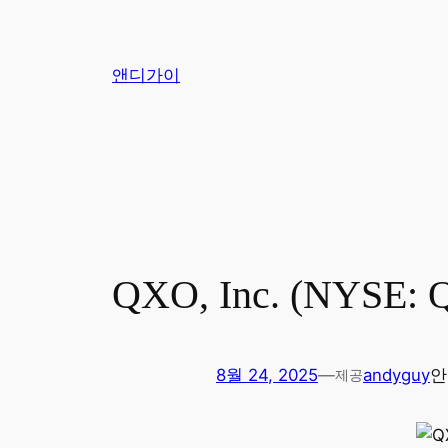
콘
텐
츠
앤디가이
로
바
로
가
기
QXO, Inc. (NYS
8월 24, 2025
—
andyguy
제공