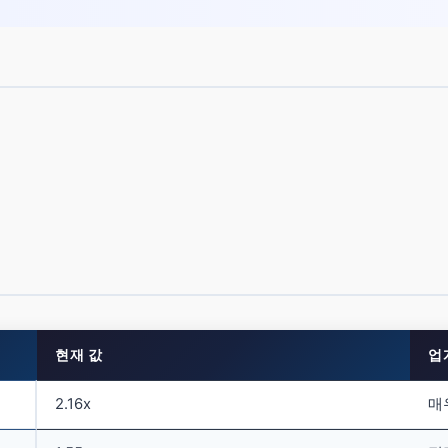
현재 값
업
2.16x
매